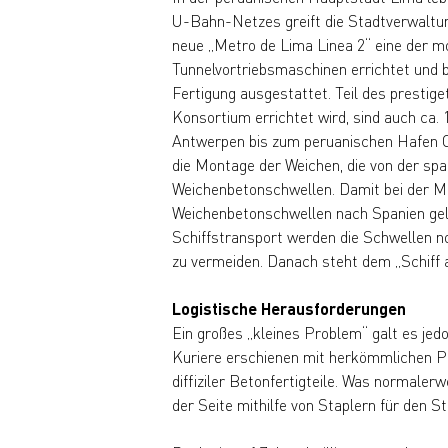
U-Bahn-Netzes greift die Stadtverwaltung
neue „Metro de Lima Linea 2“ eine der m
Tunnelvortriebsmaschinen errichtet und b
Fertigung ausgestattet. Teil des prestig
Konsortium errichtet wird, sind auch ca.
Antwerpen bis zum peruanischen Hafen Ca
die Montage der Weichen, die von der sp
Weichenbetonschwellen. Damit bei der M
Weichenbetonschwellen nach Spanien geli
Schiffstransport werden die Schwellen n
zu vermeiden. Danach steht dem „Schiff 
Logistische Herausforderungen
Ein großes „kleines Problem“ galt es jed
Kuriere erschienen mit herkömmlichen Pl
diffiziler Betonfertigteile. Was normale
der Seite mithilfe von Staplern für den