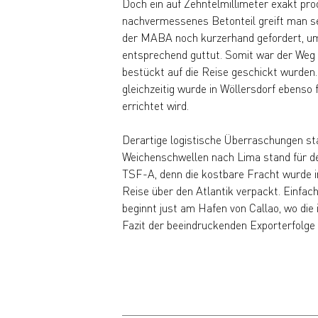
Doch ein auf Zehntelmillimeter exakt prod
nachvermessenes Betonteil greift man sel
der MABA noch kurzerhand gefordert, um
entsprechend guttut. Somit war der Weg sch
bestückt auf die Reise geschickt wurden
gleichzeitig wurde in Wöllersdorf ebenso
errichtet wird.
Derartige logistische Überraschungen sta
Weichenschwellen nach Lima stand für de
TSF-A, denn die kostbare Fracht wurde i
Reise über den Atlantik verpackt. Einfac
beginnt just am Hafen von Callao, wo di
Fazit der beeindruckenden Exporterfolge l