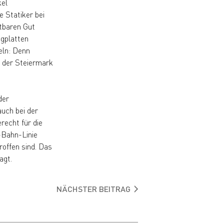
kel
e Statiker bei
tbaren Gut
agplatten
eln: Denn
n der Steiermark
der
uch bei der
recht für die
U-Bahn-Linie
offen sind. Das
agt.
NÄCHSTER BEITRAG