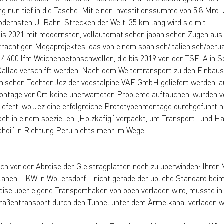
 nun tief in die Tasche: Mit einer Investitionssumme von 5,8 Mrd.
odernsten U-Bahn-Strecken der Welt. 35 km lang wird sie mit
is 2021 mit modernsten, vollautomatischen japanischen Zügen aus i
eträchtigen Megaprojektes, das von einem spanisch/italienisch/peru
 14.400 lfm Weichenbetonschwellen, die bis 2019 von der TSF-A in S
llao verschifft werden. Nach dem Weitertransport zu den Einbaust
anischen Tochter Jez der voestalpine VAE GmbH geliefert werden, a
ontage vor Ort keine unerwarteten Probleme auftauchen, wurden v
efert, wo Jez eine erfolgreiche Prototypenmontage durchgeführt h
och in einem speziellen „Holzkäfig“ verpackt, um Transport- und H
ahoi“ in Richtung Peru nichts mehr im Wege.
och vor der Abreise der Gleistragplatten noch zu überwinden: Ihrer
anen-LKW in Wöllersdorf – nicht gerade der übliche Standard bei
rweise über eigene Transporthaken von oben verladen wird, musste in
 Straßentransport durch den Tunnel unter dem Ärmelkanal verladen 