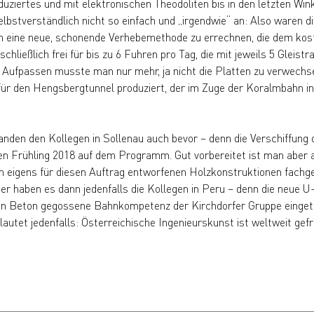
uziertes und mit elektronischen Theodoliten bis in den letzten Win
bstverständlich nicht so einfach und „irgendwie“ an: Also waren di
 eine neue, schonende Verhebemethode zu errechnen, die dem kos
ließlich frei für bis zu 6 Fuhren pro Tag, die mit jeweils 5 Gleistr
. Aufpassen musste man nur mehr, ja nicht die Platten zu verwechs
 für den Hengsbergtunnel produziert, der im Zuge der Koralmbahn i
nden den Kollegen in Sollenau auch bevor – denn die Verschiffung 
n Frühling 2018 auf dem Programm. Gut vorbereitet ist man aber a
n eigens für diesen Auftrag entworfenen Holzkonstruktionen fachge
her haben es dann jedenfalls die Kollegen in Peru – denn die neue 
e in Beton gegossene Bahnkompetenz der Kirchdorfer Gruppe eingetr
autet jedenfalls: Österreichische Ingenieurskunst ist weltweit gefr