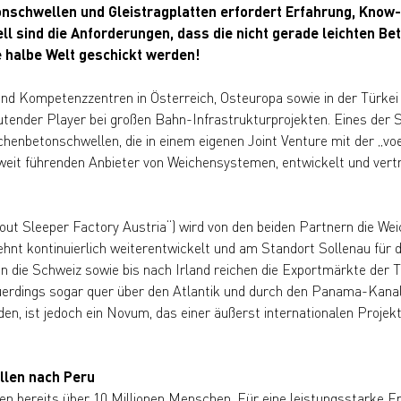
onschwellen und Gleistragplatten erfordert Erfahrung, Know
l sind die Anforderungen, dass die nicht gerade leichten Bet
e halbe Welt geschickt werden!
nd Kompetenzzentren in Österreich, Osteuropa sowie in der Türkei 
utender Player bei großen Bahn-Infrastrukturprojekten. Eines der 
henbetonschwellen, die in einem eigenen Joint Venture mit der „vo
it führenden Anbieter von Weichensystemen, entwickelt und vertr
 Sleeper Factory Austria“) wird von den beiden Partnern die Wei
nt kontinuierlich weiterentwickelt und am Standort Sollenau für d
n die Schweiz sowie bis nach Irland reichen die Exportmärkte der 
rdings sogar quer über den Atlantik und durch den Panama-Kanal b
en, ist jedoch ein Novum, das einer äußerst internationalen Projek
llen nach Peru
en bereits über 10 Millionen Menschen. Für eine leistungsstarke E