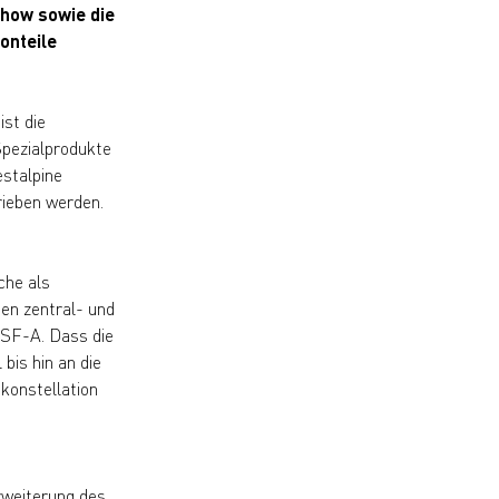
-how sowie die
onteile
ist die
Spezialprodukte
estalpine
ieben werden.
che als
en zentral- und
TSF-A. Dass die
is hin an die
tkonstellation
rweiterung des