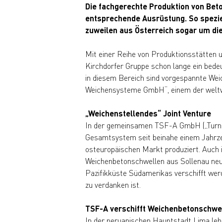
Die fachgerechte Produktion von Bet
entsprechende Ausrüstung. So speziel
zuweilen aus Österreich sogar um di
Mit einer Reihe von Produktionsstätten u
Kirchdorfer Gruppe schon lange ein bede
in diesem Bereich sind vorgespannte Weic
Weichensysteme GmbH“, einem der weltwe
„Weichenstellendes“ Joint Venture
In der gemeinsamen TSF-A GmbH („Turnout
Gesamtsystem seit beinahe einem Jahrzeh
osteuropäischen Markt produziert. Auch i
Weichenbetonschwellen aus Sollenau neue
Pazifikküste Südamerikas verschifft werd
zu verdanken ist.
TSF-A verschifft Weichenbetonschwe
In der peruanischen Hauptstadt Lima leb