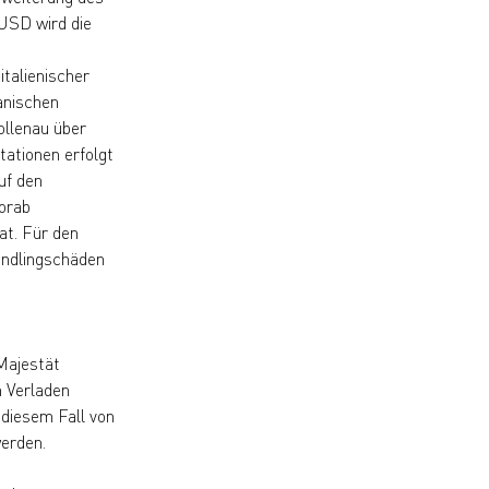
 USD wird die
talienischer
anischen
ollenau über
ationen erfolgt
uf den
orab
at. Für den
andlingschäden
 Majestät
m Verladen
 diesem Fall von
werden.