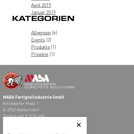
April 2019
Januar 2019
KATEGORIEN
Allgemein
(6)
Events
(2)
Produkte
(1)
Projekte
(1)
MABA Fertigteilindustrie GmbH
Kirchdorfer Platz 1
A-2752 Wöllersdorf
Telefon
+43 5 7715 400
Fax +43 5 7715 400 130
office@maba.at